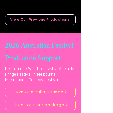
節的時間——不僅可以表演，還可以建
立聯繫、成長和展示。
View Our Previous Productions
Australian Festival
2026
Production Support
Perth Fringe World Festival / Adelaide
Fringe Festival / Melbourne
International Comedy Festival
2026 Australia Season
Check out our package