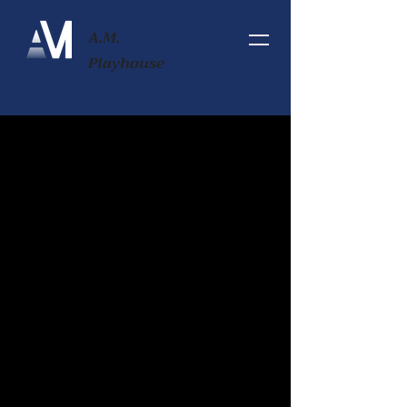
A.M.
Playhouse
藝穗節製作支持
您在世界最大藝術節的後台合作夥伴。
在愛丁堡藝穗節上演出是一個重要的里
程碑，也是一項艱鉅的任務。 AM
Playhouse 為藝術家和公司提供量身定制
的綜合製作套餐，以便將他們的作品帶
到這個標誌性的全球舞台。
我們結合現實世界的經驗、國際行銷知
識和雙語支持，幫助您充分利用在藝穗